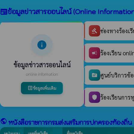
ข้อมูลข่าวสารออนไลน์ (Online Information
newspaper
ช่องทางร้องเ
gavel
info
ร้องเรียน onli
campaign
ข้อมูลข่าวสารออนไลน์
online information
ศูนย์บริการข้
source
ข้อมูลเพิ่มเติม
list_alt
ร้องเรียนการท
shield
public
หนังสือราชการกรมส่งเสริมการปกครองท้องถิ่น
หน่วยงาน
เลขที่หนังสือ
ชื่อหนังสือ