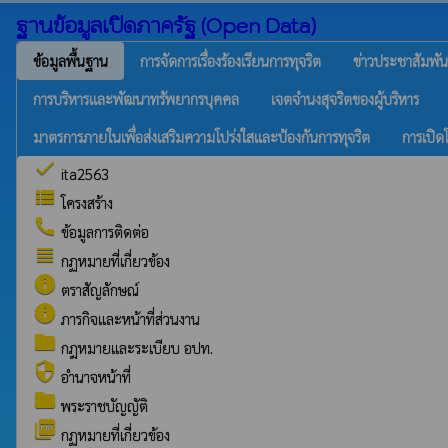
ฐานข้อมูลเปิดภาครัฐ (Open Data)
ข้อมูลพื้นฐาน
การจัดการเรื่องร้องเรียนการทุจริต
ข่าวประชาสัมพัน
การบริหารและพัฒนาทรัพยากรบุคคล
เจตจำนงสุจริตของผู้บริหาร
มาตรการภายในเพื่อส่งเสริมความโปร่งใสและป้องกันการทุจริต
การเปิด
check
ita2563
view_list
โครงสร้าง
call
ข้อมูลการติดต่อ
view_headline
กฏหมายที่เกี่ยวข้อง
info
ตราสัญลักษณ์
info
ภารกิจและหน้าที่ส่วนงาน
folder
กฎหมายและระเบียบ อปท.
security
อำนาจหน้าที่
folder
พระราชบัญญัติ
picture_as_pdf
กฏหมายที่เกี่ยวข้อง