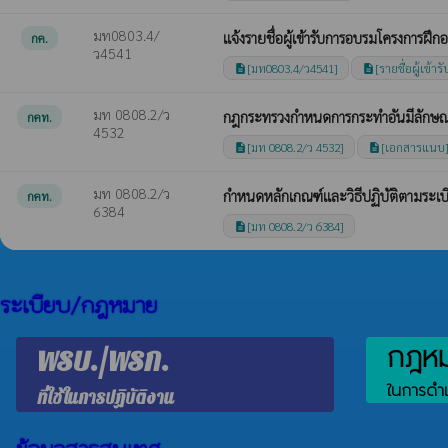
มท0803.4/
แจ้งรายชื่อผู้เข้ารับการอบรมโครงการฝ
กค.
ว4541
[มท0803.4/ว4541]
[รายชื่อผู้เข้
description
description
มท 0808.2/ว
กฎกระทรวงกำหนดการกระทำอันมีลักษณะ
กคท.
4532
[มท 0808.2/ว 4532]
[เอกสารแนบ
description
description
มท 0808.2/ว
กำหนดหลักเกณฑ์และวิธีปฏิบัติตามระเ
กคท.
6384
[มท 0808.2/ว 6384]
description
ระเบียบ/กฎหมาย
กฎหมา
พรบ./พรก.
ในการดำเ
ที่ใช้ในการปฏิบัติงาน