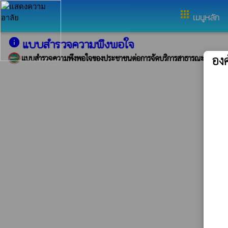
อำเภอห้วยผึ้ง จังหวัดกาฬสินธ์ุ
apps
เมนูหลัก
info
แบบสำรวจความพึงพอใจ
องค
แบบสำรวจความพึงพอใจของประชาชนต่อการจัดบริการสาธารณะขององค์ก