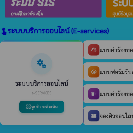
ระบบ SIS
ระบ
การศึกษาท้องถิ่น
ศูนย์ข้อมูล
ระบบบริการออนไลน์ (E-services)
touch_app
แบบคำร้องขอ
support_agent
miscellaneous_services
แบบฟอร์มรับสม
child_care
ระบบบริการออนไลน์
e-SERVICES
แบบคำร้องขอร
delete_sweep
ดูบริการเพิ่มเติม
grid_view
จองคิวออนไลน์
confirmation_number