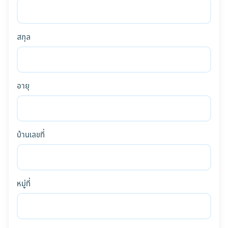
สกุล
อายุ
บ้านเลขที่
หมู่ที่