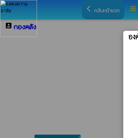
arrow_back_ios
apps
กลับหน้าแรก
account_box
กองคลัง
องค