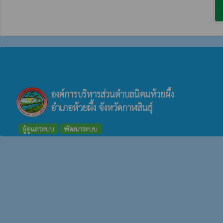
องค์การบริหารส่วนตำบลนิคมห้วยผึ้ง
อำเภอห้วยผึ้ง จังหวัดกาฬสินธุ์
ผู้ดูแลระบบ
พัฒนาระบบ