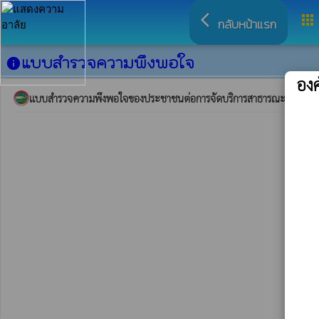
arrow_back_ios
apps
กลับหน้าแรก
แบบสำรวจความพึงพอใจ
info
องค
แบบสำรวจความพึงพอใจของประชาชนต่อการจัดบริการสาธารณะขององค์กร