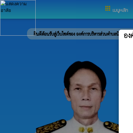
อำเภอห้วยผึ้ง จังหวัดกาฬสินธ์ุ
apps
เมนูหลัก
องค
ยินดีต้อนรับสู่เว็บไซต์ของ องค์การบริหารส่วนตำบลนิคมห้วยผึ้ง