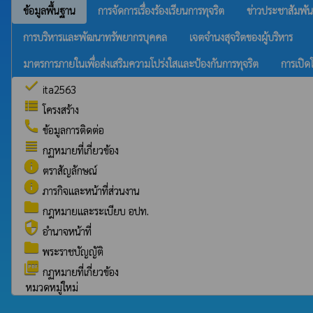
ข้อมูลพื้นฐาน
การจัดการเรื่องร้องเรียนการทุจริต
ข่าวประชาสัมพัน
การบริหารและพัฒนาทรัพยากรบุคคล
เจตจำนงสุจริตของผู้บริหาร
มาตรการภายในเพื่อส่งเสริมความโปร่งใสและป้องกันการทุจริต
การเปิด
check
ita2563
view_list
โครงสร้าง
call
ข้อมูลการติดต่อ
view_headline
กฏหมายที่เกี่ยวข้อง
info
ตราสัญลักษณ์
info
ภารกิจและหน้าที่ส่วนงาน
folder
กฎหมายและระเบียบ อปท.
security
อำนาจหน้าที่
folder
พระราชบัญญัติ
picture_as_pdf
กฏหมายที่เกี่ยวข้อง
หมวดหมู่ใหม่