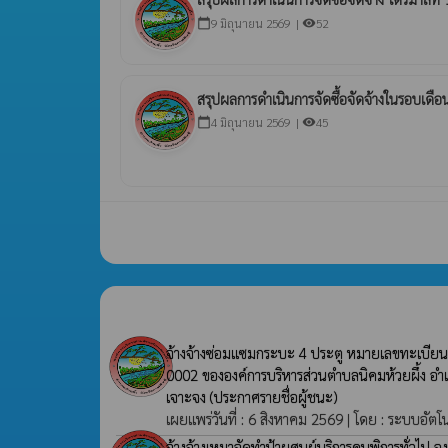
9 มิถุนายน 2569 |
52
calendar_today
visibility
สรุปผลการดำเนินการจัดซื้อจัดจ้างในรอบเดื
4 มิถุนายน 2569 |
45
calendar_today
visibility
จ้างจ้างซ่อมแซมกระบะ 4 ประตู หมายเลขทะเบียน 
0002 ขององค์การบริหารส่วนตำบลนิคมห้วยผึ้ง อำเภอ
เจาะจง
(ประกาศรายชื่อผู้ชนะ)
เผยแพร่วันที่ : 6 สิงหาคม 2569 | โดย : ระบบอัตโ
จ้างจ้างเหมาจัดทำป้ายศูนย์บริการคนพิการทั่วไป 