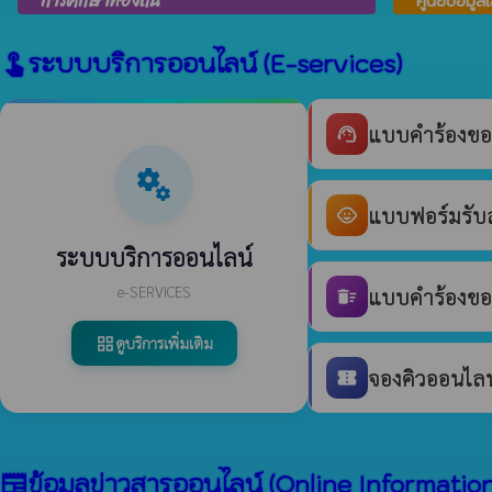
การศึกษาท้องถิ่น
ศูนย์ข้อมูล
ระบบบริการออนไลน์ (E-services)
touch_app
แบบคำร้องขอ
support_agent
miscellaneous_services
แบบฟอร์มรับสม
child_care
ระบบบริการออนไลน์
e-SERVICES
แบบคำร้องขอร
delete_sweep
ดูบริการเพิ่มเติม
grid_view
จองคิวออนไลน์
confirmation_number
ข้อมูลข่าวสารออนไลน์ (Online Information
newspaper