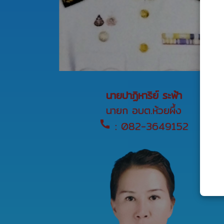
นายปาฏิหาริย์ ระฟ้า
นายก อบต.ห้วยผึ้ง
call
: 082-3649152