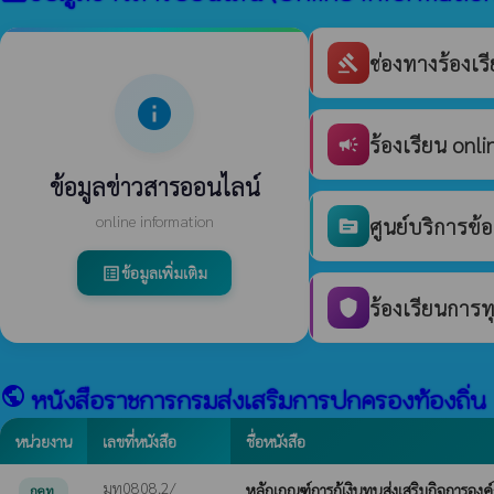
ช่องทางร้องเ
gavel
info
ร้องเรียน onli
campaign
ข้อมูลข่าวสารออนไลน์
online information
ศูนย์บริการข้
source
ข้อมูลเพิ่มเติม
list_alt
ร้องเรียนการท
shield
public
หนังสือราชการกรมส่งเสริมการปกครองท้องถิ่น
หน่วยงาน
เลขที่หนังสือ
ชื่อหนังสือ
มท0808.2/
หลักเกณฑ์การกู้เงินทุนส่งเสริมกิจการอง
กคท.