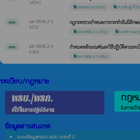
ว4541
[มท0803.4/ว4541]
[รายชื่อผู้เข้
description
description
มท 0808.2/ว
กฎกระทรวงกำหนดการกระทำอันมีลักษณะ
กคท.
4532
[มท 0808.2/ว 4532]
[เอกสารแนบ
description
description
มท 0808.2/ว
กำหนดหลักเกณฑ์และวิธีปฏิบัติตามระเ
กคท.
6384
[มท 0808.2/ว 6384]
description
ระเบียบ/กฎหมาย
กฎหมา
พรบ./พรก.
ในการดำเ
ที่ใช้ในการปฏิบัติงาน
ข้อมูลสารสนเทศ
ระบบข้อมูลกลาง อปท. ระยะที่ 2