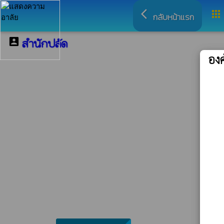
arrow_back_ios
apps
กลับหน้าแรก
account_box
สำนักปลัด
องค