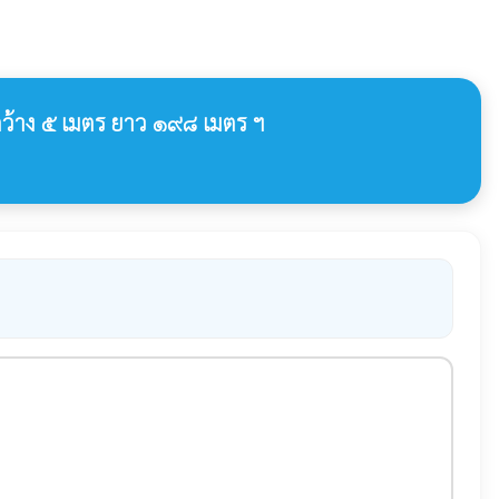
ว้าง ๕ เมตร ยาว ๑๙๘ เมตร ฯ