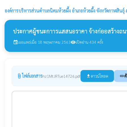
องค์การบริหารส่วนตำบลนิคมห้วยผึ้ง
อำเภอห้วยผึ้ง จังหวัดกาฬสินธุ์
›
ประกาศผู้ชนะกาารเเสสนอราคา จ้างก่ออสร้างถนน
เผยแพร่เมื่อ 18 พฤษภาคม 2563
เปิดอ่าน 434 ครั้ง
event
visibility
ไฟล์เอกสาร
attach_file
ดาวน์โหลด
ค
hz1MtJRTue14726.pdf
file_download
link