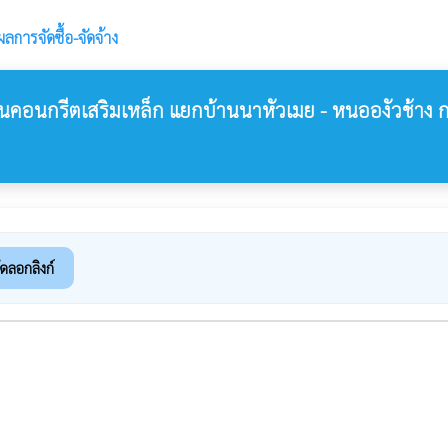
ผลการจัดซื้อ-จัดจ้าง
คอนกรีตเสริมเหล็ก แยกบ้านนาหัวเมย - หนอองัวช้าง ก
ัดลอกลิงก์